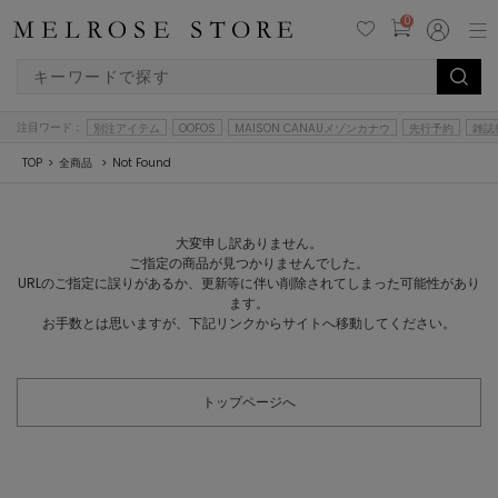
0
注目ワード：
別注アイテム
OOFOS
MAISON CANAUメゾンカナウ
先行予約
雑誌
TOP
全商品
Not Found
大変申し訳ありません。
ご指定の商品が見つかりませんでした。
URLのご指定に誤りがあるか、更新等に伴い削除されてしまった可能性があり
ます。
お手数とは思いますが、下記リンクからサイトへ移動してください。
トップページへ