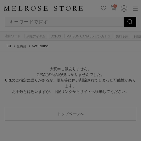
0
注目ワード：
別注アイテム
OOFOS
MAISON CANAUメゾンカナウ
先行予約
雑誌
TOP
全商品
Not Found
大変申し訳ありません。
ご指定の商品が見つかりませんでした。
URLのご指定に誤りがあるか、更新等に伴い削除されてしまった可能性があり
ます。
お手数とは思いますが、下記リンクからサイトへ移動してください。
トップページへ