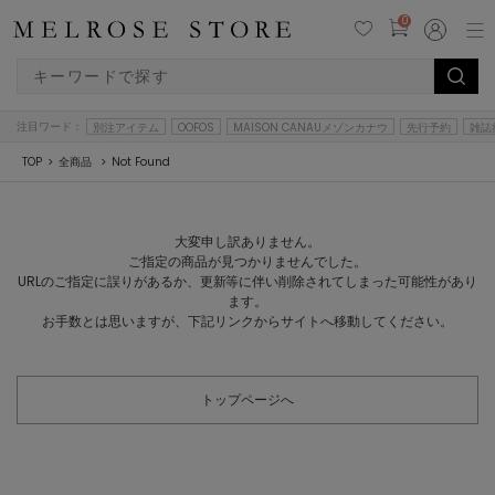
0
注目ワード：
別注アイテム
OOFOS
MAISON CANAUメゾンカナウ
先行予約
雑誌
TOP
全商品
Not Found
大変申し訳ありません。
ご指定の商品が見つかりませんでした。
URLのご指定に誤りがあるか、更新等に伴い削除されてしまった可能性があり
ます。
お手数とは思いますが、下記リンクからサイトへ移動してください。
トップページへ