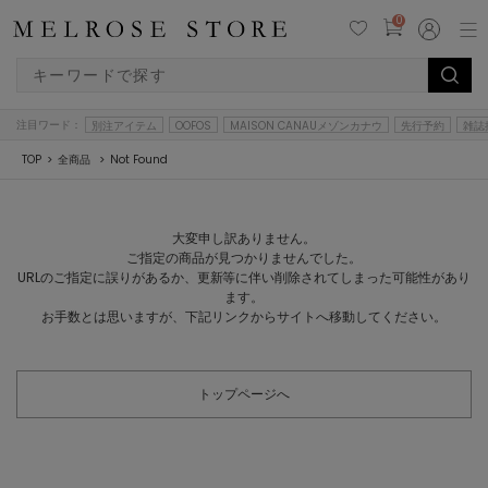
0
注目ワード：
別注アイテム
OOFOS
MAISON CANAUメゾンカナウ
先行予約
雑誌
TOP
全商品
Not Found
大変申し訳ありません。
ご指定の商品が見つかりませんでした。
URLのご指定に誤りがあるか、更新等に伴い削除されてしまった可能性があり
ます。
お手数とは思いますが、下記リンクからサイトへ移動してください。
トップページへ