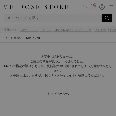
0
注目ワード：
別注アイテム
OOFOS
MAISON CANAUメゾンカナウ
先行予約
雑誌
TOP
全商品
Not Found
大変申し訳ありません。
ご指定の商品が見つかりませんでした。
URLのご指定に誤りがあるか、更新等に伴い削除されてしまった可能性があり
ます。
お手数とは思いますが、下記リンクからサイトへ移動してください。
トップページへ