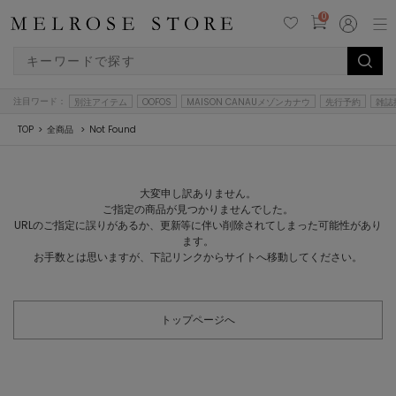
0
注目ワード：
別注アイテム
OOFOS
MAISON CANAUメゾンカナウ
先行予約
雑誌
TOP
全商品
Not Found
大変申し訳ありません。
ご指定の商品が見つかりませんでした。
URLのご指定に誤りがあるか、更新等に伴い削除されてしまった可能性があり
ます。
お手数とは思いますが、下記リンクからサイトへ移動してください。
トップページへ