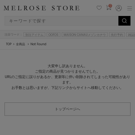
0
注目ワード：
別注アイテム
OOFOS
MAISON CANAUメゾンカナウ
先行予約
雑誌
TOP
全商品
Not Found
大変申し訳ありません。
ご指定の商品が見つかりませんでした。
URLのご指定に誤りがあるか、更新等に伴い削除されてしまった可能性があり
ます。
お手数とは思いますが、下記リンクからサイトへ移動してください。
トップページへ