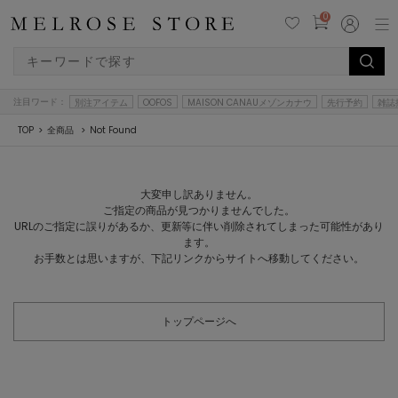
0
注目ワード：
別注アイテム
OOFOS
MAISON CANAUメゾンカナウ
先行予約
雑誌
TOP
全商品
Not Found
大変申し訳ありません。
ご指定の商品が見つかりませんでした。
URLのご指定に誤りがあるか、更新等に伴い削除されてしまった可能性があり
ます。
お手数とは思いますが、下記リンクからサイトへ移動してください。
トップページへ