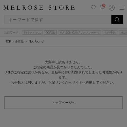
0
注目ワード：
別注アイテム
OOFOS
MAISON CANAUメゾンカナウ
先行予約
雑誌
TOP
全商品
Not Found
大変申し訳ありません。
ご指定の商品が見つかりませんでした。
URLのご指定に誤りがあるか、更新等に伴い削除されてしまった可能性があり
ます。
お手数とは思いますが、下記リンクからサイトへ移動してください。
トップページへ