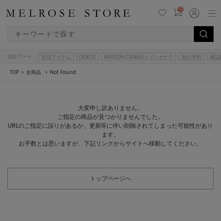
0
注目ワード：
別注アイテム
OOFOS
MAISON CANAUメゾンカナウ
先行予約
雑誌
TOP
全商品
Not Found
大変申し訳ありません。
ご指定の商品が見つかりませんでした。
URLのご指定に誤りがあるか、更新等に伴い削除されてしまった可能性があり
ます。
お手数とは思いますが、下記リンクからサイトへ移動してください。
トップページへ