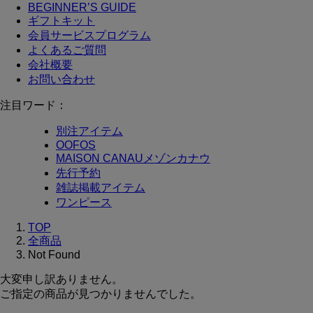
BEGINNER’S GUIDE
ギフトキット
会員サービスプログラム
よくあるご質問
会社概要
お問い合わせ
注目ワード：
別注アイテム
OOFOS
MAISON CANAUメゾンカナウ
先行予約
雑誌掲載アイテム
ワンピース
TOP
全商品
Not Found
大変申し訳ありません。
ご指定の商品が見つかりませんでした。