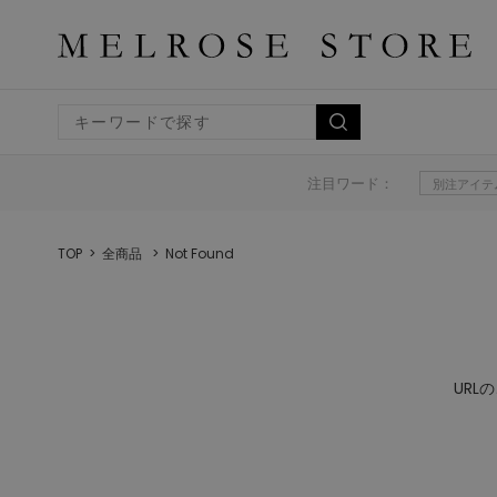
注目ワード：
別注アイテ
TOP
全商品
Not Found
UR