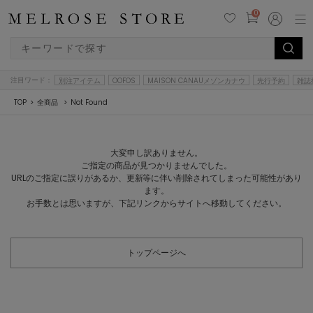
0
注目ワード：
別注アイテム
OOFOS
MAISON CANAUメゾンカナウ
先行予約
雑誌
TOP
全商品
Not Found
大変申し訳ありません。
ご指定の商品が見つかりませんでした。
URLのご指定に誤りがあるか、更新等に伴い削除されてしまった可能性があり
ます。
お手数とは思いますが、下記リンクからサイトへ移動してください。
トップページへ