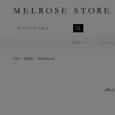
注目ワード：
別注アイテ
TOP
全商品
Not Found
UR