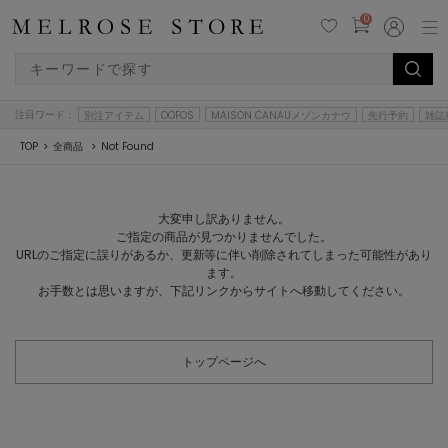
0
注目ワード：
別注アイテム
OOFOS
MAISON CANAUメゾンカナウ
先行予約
雑誌
TOP
全商品
Not Found
大変申し訳ありません。
ご指定の商品が見つかりませんでした。
URLのご指定に誤りがあるか、更新等に伴い削除されてしまった可能性があり
ます。
お手数とは思いますが、下記リンクからサイトへ移動してください。
トップページへ