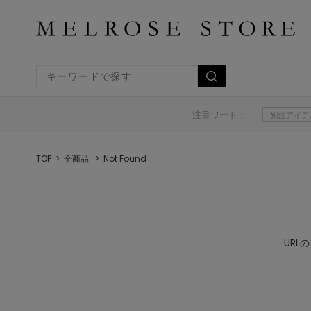
注目ワード：
別注アイテ
TOP
全商品
Not Found
UR