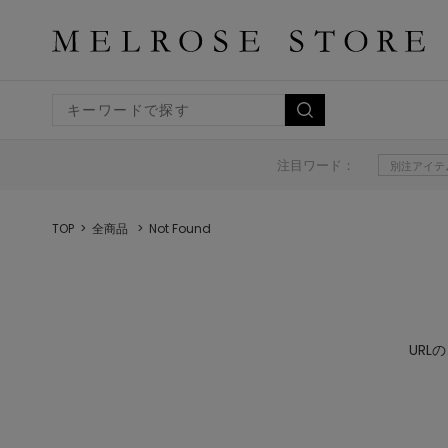
注目ワード：
別注アイテ
TOP
全商品
Not Found
UR