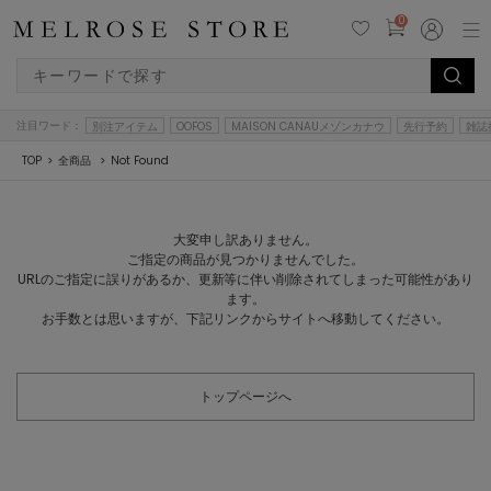
0
注目ワード：
別注アイテム
OOFOS
MAISON CANAUメゾンカナウ
先行予約
雑誌
TOP
全商品
Not Found
大変申し訳ありません。
ご指定の商品が見つかりませんでした。
URLのご指定に誤りがあるか、更新等に伴い削除されてしまった可能性があり
ます。
お手数とは思いますが、下記リンクからサイトへ移動してください。
トップページへ