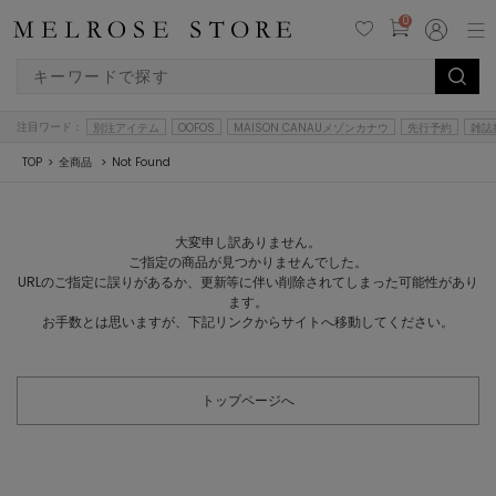
0
注目ワード：
別注アイテム
OOFOS
MAISON CANAUメゾンカナウ
先行予約
雑誌
TOP
全商品
Not Found
大変申し訳ありません。
ご指定の商品が見つかりませんでした。
URLのご指定に誤りがあるか、更新等に伴い削除されてしまった可能性があり
ます。
お手数とは思いますが、下記リンクからサイトへ移動してください。
トップページへ