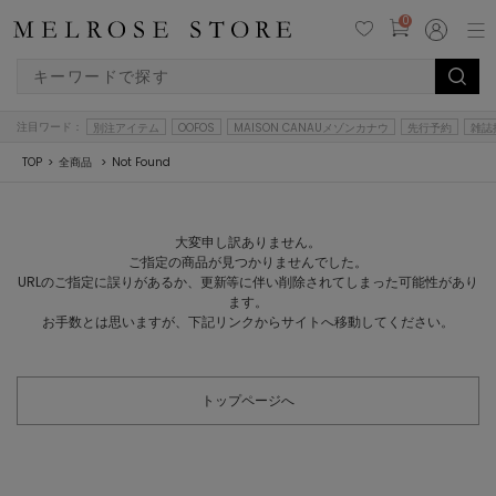
0
注目ワード：
別注アイテム
OOFOS
MAISON CANAUメゾンカナウ
先行予約
雑誌
TOP
全商品
Not Found
大変申し訳ありません。
ご指定の商品が見つかりませんでした。
URLのご指定に誤りがあるか、更新等に伴い削除されてしまった可能性があり
ます。
お手数とは思いますが、下記リンクからサイトへ移動してください。
トップページへ