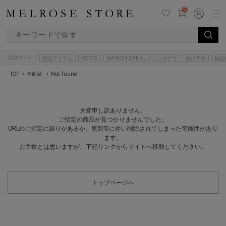
0
注目ワード：
別注アイテム
OOFOS
MAISON CANAUメゾンカナウ
先行予約
雑誌
TOP
全商品
Not Found
大変申し訳ありません。
ご指定の商品が見つかりませんでした。
URLのご指定に誤りがあるか、更新等に伴い削除されてしまった可能性があり
ます。
お手数とは思いますが、下記リンクからサイトへ移動してください。
トップページへ