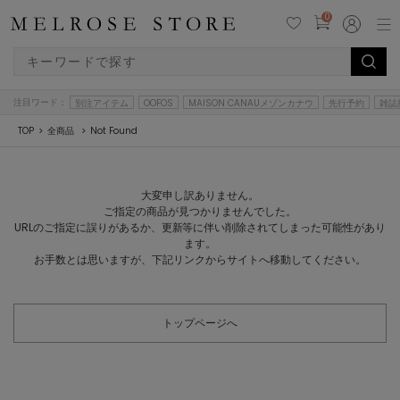
0
注目ワード：
別注アイテム
OOFOS
MAISON CANAUメゾンカナウ
先行予約
雑誌
TOP
全商品
Not Found
大変申し訳ありません。
ご指定の商品が見つかりませんでした。
URLのご指定に誤りがあるか、更新等に伴い削除されてしまった可能性があり
ます。
お手数とは思いますが、下記リンクからサイトへ移動してください。
トップページへ