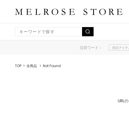
注目ワード：
別注アイテ
TOP
全商品
Not Found
UR