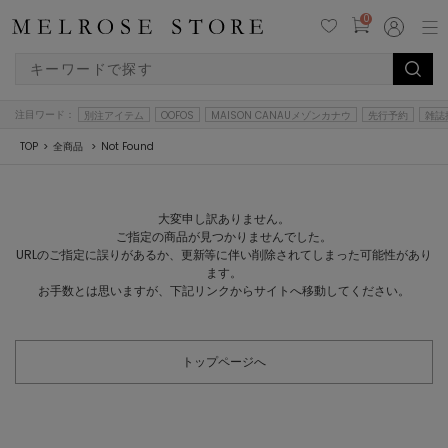
0
注目ワード：
別注アイテム
OOFOS
MAISON CANAUメゾンカナウ
先行予約
雑誌
TOP
全商品
Not Found
大変申し訳ありません。
ご指定の商品が見つかりませんでした。
URLのご指定に誤りがあるか、更新等に伴い削除されてしまった可能性があり
ます。
お手数とは思いますが、下記リンクからサイトへ移動してください。
トップページへ