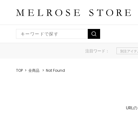
注目ワード：
別注アイテ
TOP
全商品
Not Found
UR