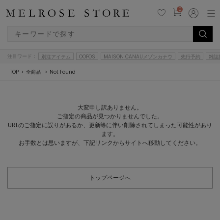
0
注目ワード：
別注アイテム
OOFOS
MAISON CANAUメゾンカナウ
先行予約
雑誌
TOP
全商品
Not Found
大変申し訳ありません。
ご指定の商品が見つかりませんでした。
URLのご指定に誤りがあるか、更新等に伴い削除されてしまった可能性があり
ます。
お手数とは思いますが、下記リンクからサイトへ移動してください。
トップページへ