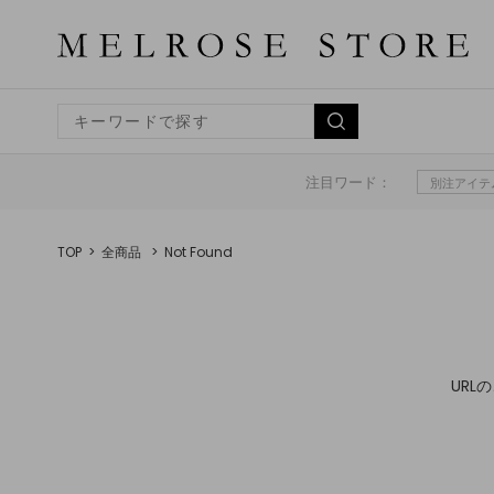
注目ワード：
別注アイテ
TOP
全商品
Not Found
UR