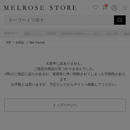
0
注目ワード：
別注アイテム
OOFOS
MAISON CANAUメゾンカナウ
先行予約
雑誌
TOP
全商品
Not Found
大変申し訳ありません。
ご指定の商品が見つかりませんでした。
URLのご指定に誤りがあるか、更新等に伴い削除されてしまった可能性があり
ます。
お手数とは思いますが、下記リンクからサイトへ移動してください。
トップページへ