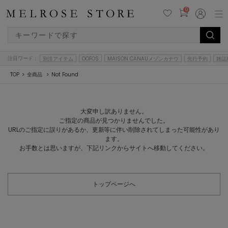
0
注目ワード：
別注アイテム
OOFOS
MAISON CANAUメゾンカナウ
先行予約
雑誌
TOP
全商品
Not Found
大変申し訳ありません。
ご指定の商品が見つかりませんでした。
URLのご指定に誤りがあるか、更新等に伴い削除されてしまった可能性があり
ます。
お手数とは思いますが、下記リンクからサイトへ移動してください。
トップページへ