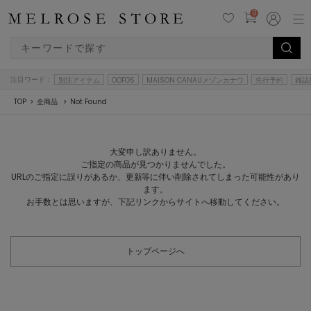
0
注目ワード：
別注アイテム
OOFOS
MAISON CANAUメゾンカナウ
先行予約
雑誌
TOP
全商品
Not Found
大変申し訳ありません。
ご指定の商品が見つかりませんでした。
URLのご指定に誤りがあるか、更新等に伴い削除されてしまった可能性があり
ます。
お手数とは思いますが、下記リンクからサイトへ移動してください。
トップページへ