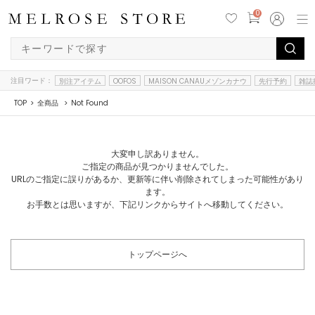
0
注目ワード：
別注アイテム
OOFOS
MAISON CANAUメゾンカナウ
先行予約
雑誌
TOP
全商品
Not Found
大変申し訳ありません。
ご指定の商品が見つかりませんでした。
URLのご指定に誤りがあるか、更新等に伴い削除されてしまった可能性があり
ます。
お手数とは思いますが、下記リンクからサイトへ移動してください。
トップページへ