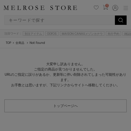
0
注目ワード：
別注アイテム
OOFOS
MAISON CANAUメゾンカナウ
先行予約
雑誌
TOP
全商品
Not Found
大変申し訳ありません。
ご指定の商品が見つかりませんでした。
URLのご指定に誤りがあるか、更新等に伴い削除されてしまった可能性があり
ます。
お手数とは思いますが、下記リンクからサイトへ移動してください。
トップページへ