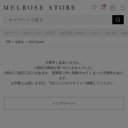
0
注目ワード：
別注アイテム
OOFOS
MAISON CANAUメゾンカナウ
先行予約
雑誌
TOP
全商品
Not Found
大変申し訳ありません。
ご指定の商品が見つかりませんでした。
URLのご指定に誤りがあるか、更新等に伴い削除されてしまった可能性があり
ます。
お手数とは思いますが、下記リンクからサイトへ移動してください。
トップページへ