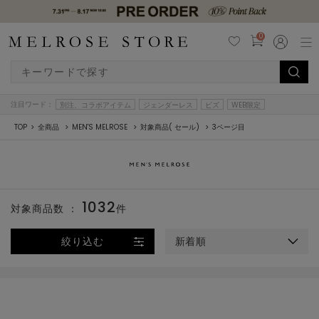
0
注目ワード：
別注、コラボアイテム
ジェンダーレス
ビズ
WEB限定
TOP
全商品
MEN'S MELROSE
対象商品( セール)
3ページ目
1032
対象商品数 ：
件
絞り込む
新着順