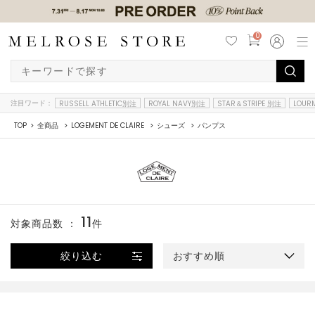
0
注目ワード：
RUSSELL ATHLETIC別注
ROYAL NAVY別注
STAR＆STRIPE 別注
LOUR
TOP
全商品
LOGEMENT DE CLAIRE
シューズ
パンプス
11
対象商品数 ：
件
絞り込む
おすすめ順