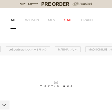
ALL
WOMEN
MEN
SALE
BRAND
LeSportsac レスポートサック
MARIHA マリハ
MADISONBLUE