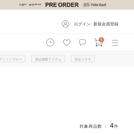
ログイン
新規会員登録
0
 マディソンブルー
雑誌掲載アイテム
別注コラボ
4
対象商品数 ：
件