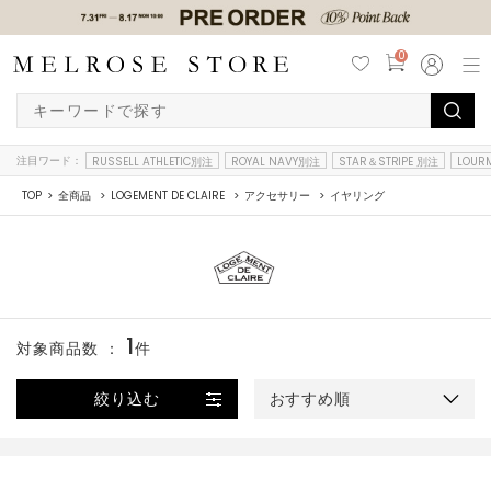
0
注目ワード：
RUSSELL ATHLETIC別注
ROYAL NAVY別注
STAR＆STRIPE 別注
LOUR
TOP
全商品
LOGEMENT DE CLAIRE
アクセサリー
イヤリング
1
対象商品数 ：
件
絞り込む
おすすめ順