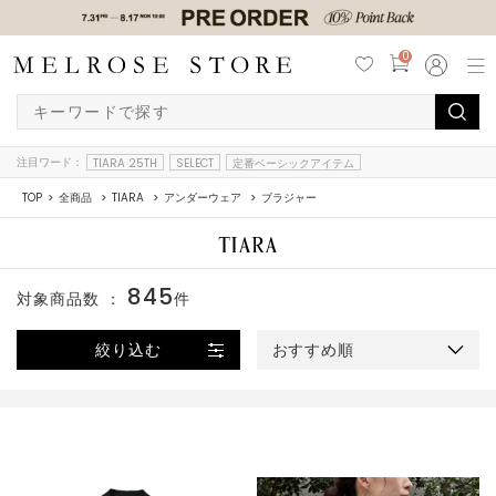
0
注目ワード：
TIARA 25TH
SELECT
定番ベーシックアイテム
TOP
全商品
TIARA
アンダーウェア
ブラジャー
845
対象商品数 ：
件
絞り込む
おすすめ順