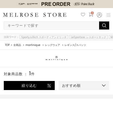
0
注目ワード：
Sporty＆Rich スポーティアンドリッチ
LeSportsac レスポートサック
M
TOP
全商品
martinique
レッグウェア
レギンス/スパッツ
1
対象商品数 ：
件
絞り込む
おすすめ順