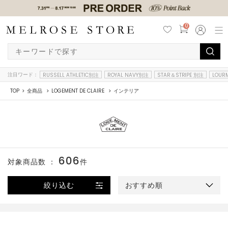
0
注目ワード：
RUSSELL ATHLETIC別注
ROYAL NAVY別注
STAR＆STRIPE 別注
LOUR
TOP
全商品
LOGEMENT DE CLAIRE
インテリア
606
対象商品数 ：
件
絞り込む
おすすめ順