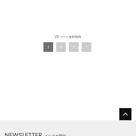
1/11 ページ全606件
1
2
3
NEWSLETTER
メルマガ登録