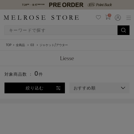
0
TOP
全商品
03
ジャケット/アウター
0
対象商品数 ：
件
絞り込む
おすすめ順