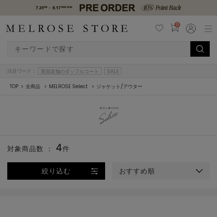
0
注目ワード：
英国老舗のダッフルコート
SALE
TOP
全商品
MELROSE Select
ジャケット/アウター
4
対象商品数 ：
件
絞り込む
おすすめ順