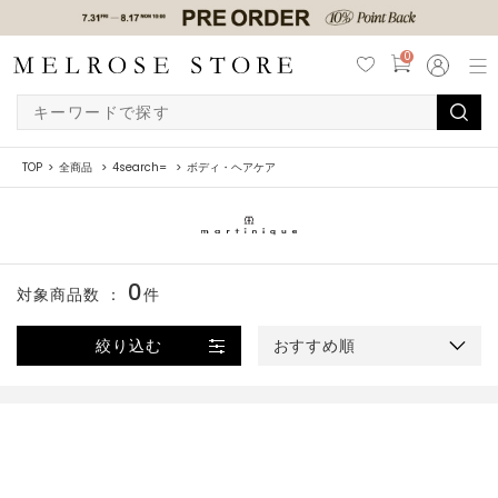
0
TOP
全商品
4search=
ボディ・ヘアケア
0
対象商品数 ：
件
絞り込む
おすすめ順