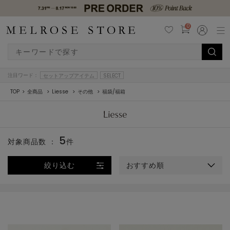
0
注目ワード：
セットアップアイテム
SELECT
TOP
全商品
Liesse
その他
福袋/福箱
5
対象商品数 ：
件
絞り込む
おすすめ順