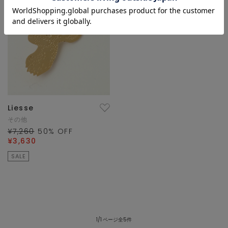
Liesse
その他
¥7,260
50
% OFF
¥3,630
SALE
1/1 ページ全5件