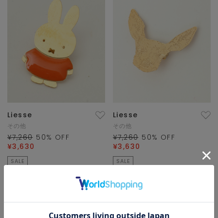
Liesse
Liesse
その他
その他
¥7,260
50
% OFF
¥7,260
50
% OFF
¥3,630
¥3,630
SALE
SALE