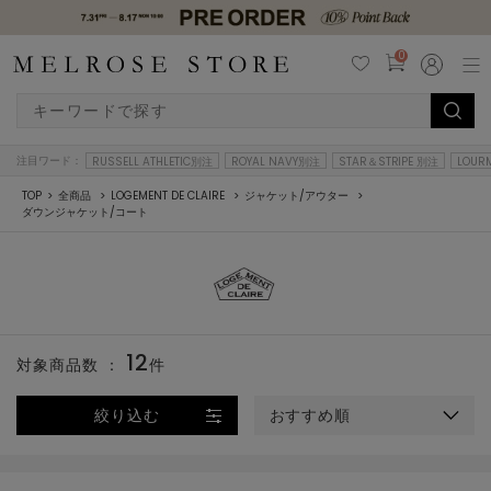
0
注目ワード：
RUSSELL ATHLETIC別注
ROYAL NAVY別注
STAR＆STRIPE 別注
LOUR
TOP
全商品
LOGEMENT DE CLAIRE
ジャケット/アウター
ダウンジャケット/コート
12
対象商品数 ：
件
絞り込む
おすすめ順