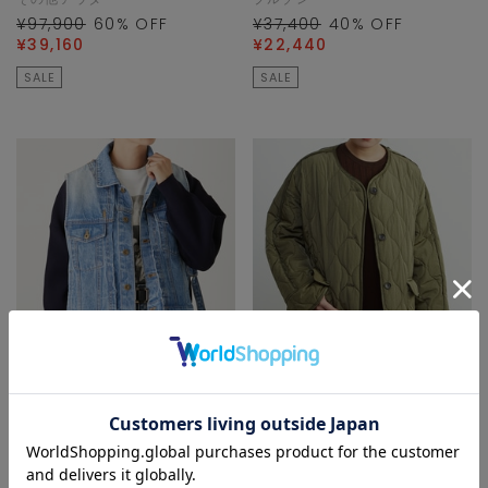
¥97,900
60
% OFF
¥37,400
40
% OFF
¥39,160
¥22,440
SALE
SALE
SOFFITTO
SOFFITTO
デニムジャケット
ブルゾン
¥40,700
70
% OFF
¥49,500
50
% OFF