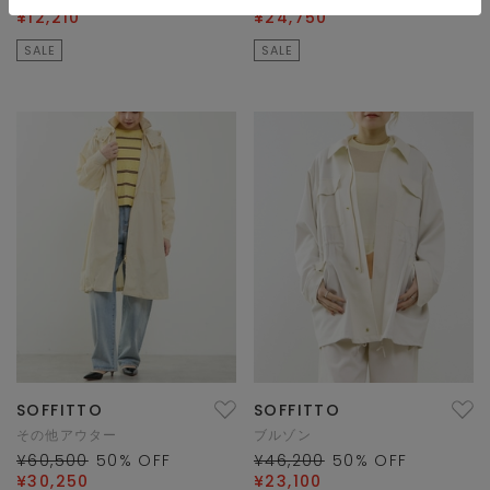
¥12,210
¥24,750
SALE
SALE
SOFFITTO
SOFFITTO
その他アウター
ブルゾン
¥60,500
50
% OFF
¥46,200
50
% OFF
¥30,250
¥23,100