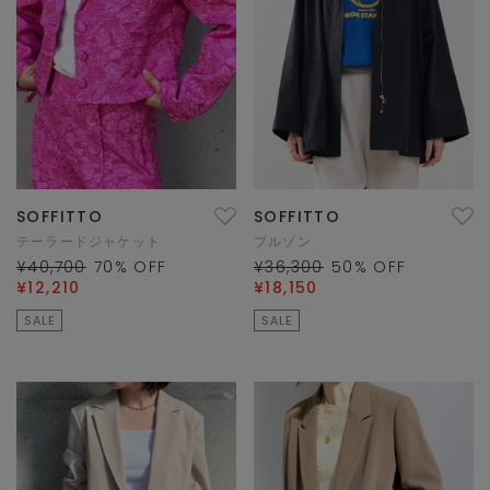
SOFFITTO
SOFFITTO
テーラードジャケット
ブルゾン
¥40,700
70
% OFF
¥36,300
50
% OFF
¥12,210
¥18,150
SALE
SALE