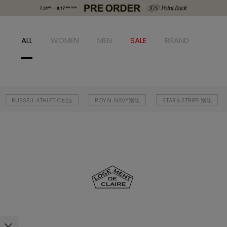
ALL
WOMEN
MEN
SALE
BRAND
RUSSELL ATHLETIC別注
ROYAL NAVY別注
STAR＆STRIPE 別注