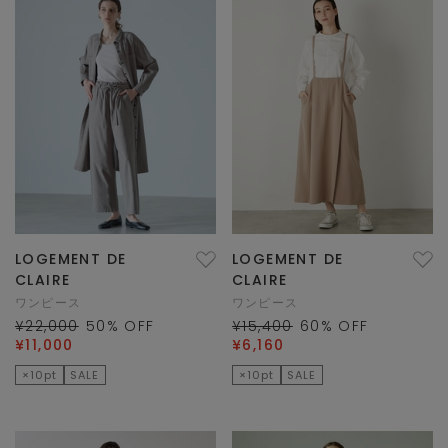
LOGEMENT DE
LOGEMENT DE
CLAIRE
CLAIRE
ワンピース
ワンピース
¥22,000
50
% OFF
¥15,400
60
% OFF
¥11,000
¥6,160
×10pt
SALE
×10pt
SALE