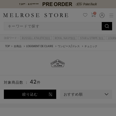
0
注目ワード：
RUSSELL ATHLETIC別注
ROYAL NAVY別注
STAR＆STRIPE 別注
LOUR
TOP
全商品
LOGEMENT DE CLAIRE
ワンピース/ドレス
チュニック
42
対象商品数 ：
件
絞り込む
おすすめ順