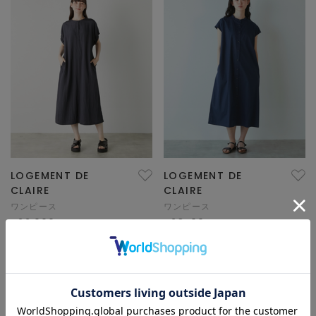
LOGEMENT DE
LOGEMENT DE
CLAIRE
CLAIRE
ワンピース
ワンピース
¥22,000
¥23,100
×10pt
NEW
×10pt