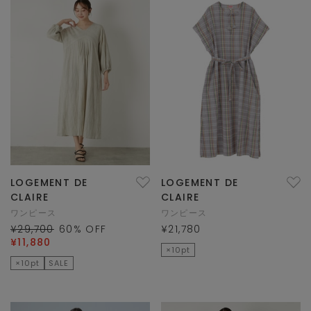
LOGEMENT DE
LOGEMENT DE
CLAIRE
CLAIRE
ワンピース
ワンピース
¥29,700
60
% OFF
¥21,780
¥11,880
×10pt
×10pt
SALE