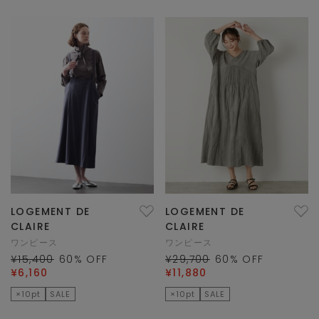
LOGEMENT DE
LOGEMENT DE
CLAIRE
CLAIRE
ワンピース
ワンピース
¥15,400
60
% OFF
¥29,700
60
% OFF
¥6,160
¥11,880
×10pt
SALE
×10pt
SALE