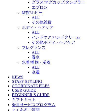
グラス/マグカップ/タンブラー
エプロン
雑貨/ホビー
ALL
その他雑貨
ボディ・ヘアケア
ALL
ハンドケア/ハンドクリーム
その他ボディ・ヘアケア
フレグランス
ALL
香水
水着/着物・浴衣
ALL
水着
NEWS
STAFF STYLING
COORDINATE FILES
USER GUIDE
BEGINNER’S GUIDE
ギフトキット
会員サービスプログラム
よくあるご質問