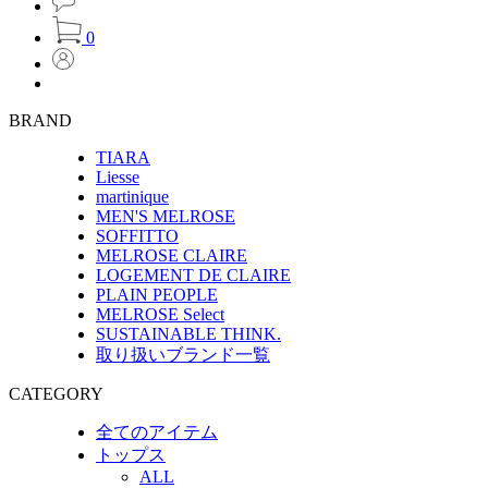
0
BRAND
TIARA
Liesse
martinique
MEN'S MELROSE
SOFFITTO
MELROSE CLAIRE
LOGEMENT DE CLAIRE
PLAIN PEOPLE
MELROSE Select
SUSTAINABLE THINK.
取り扱いブランド一覧
CATEGORY
全てのアイテム
トップス
ALL