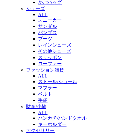
かごバッグ
シューズ
ALL
スニーカー
サンダル
パンプス
ブーツ
レインシューズ
その他シューズ
スリッポン
ローファー
ファッション雑貨
ALL
ストール/ショール
マフラー
ベルト
手袋
財布/小物
ALL
ハンカチ/ハンドタオル
キーホルダー
アクセサリー