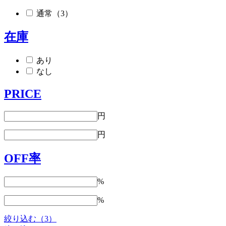
通常（3）
在庫
あり
なし
PRICE
円
円
OFF率
%
%
絞り込む（3）