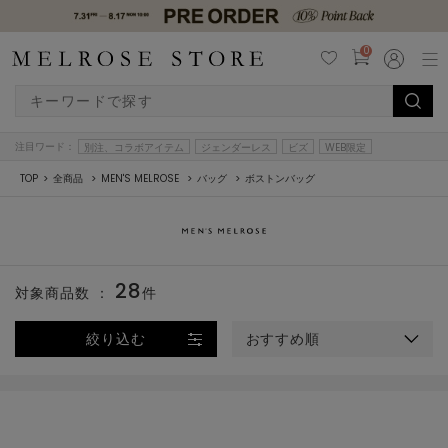
0
注目ワード：
別注、コラボアイテム
ジェンダーレス
ビズ
WEB限定
TOP
全商品
MEN'S MELROSE
バッグ
ボストンバッグ
28
対象商品数 ：
件
絞り込む
おすすめ順